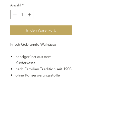
Anzahl
*
In den Warenkorb
Frisch Gebrannte Walnüsse
handgerührt aus dem
Kupferkessel
nach Familien Tradition seit 1903
ohne Konservierungsstoffe
Bestehend aus:
Walnüssen (Klasse A+ Chile)
Vanillinzucker
Wasser